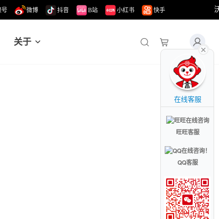
频号
微博
抖音
B站
小红书
快手
关于
在线客服
旺旺客服
QQ客服