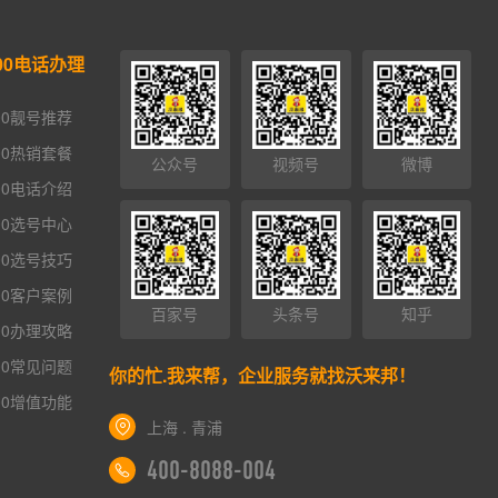
00电话办理
00靓号推荐
00热销套餐
公众号
视频号
微博
00电话介绍
00选号中心
00选号技巧
00客户案例
百家号
头条号
知乎
00办理攻略
00常见问题
你的忙.我来帮，企业服务就找沃来邦！
00增值功能
×
AI智能助手
转人工
上海 . 青浦
400-8088-004
AI智能助手