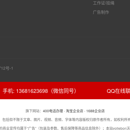
工作证/挂绳
广告制作
8712号-1
手机: 13681623698（微信同号）
QQ在线
旗下网站：
400电话办理
-
淘宝企业店
-
1688企业店
，包括但不限于文章、图片、视频、音频、字体等内容版权归原作者所有，如权利所
业宣传均属于“广告”（包装及参数、售后保障等商品信息除外）；本站vollebon沃来邦