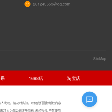
281243553@qq.com
您好，我是智能助手易小丽，很高兴为您服务
常见问题
1.seo如何优化
SiteMap
联系
1688店
淘宝店
有人发现，请及时告知，以便我们删除版权内容
 © 为我公司注册商标, 未经授权, 严禁使用