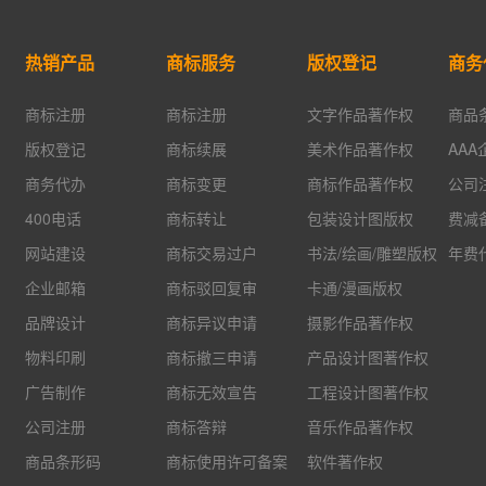
热销产品
商标服务
版权登记
商务
商标注册
商标注册
文字作品著作权
商品
版权登记
商标续展
美术作品著作权
AA
商务代办
商标变更
商标作品著作权
公司
400电话
商标转让
包装设计图版权
费减
网站建设
商标交易过户
书法/绘画/雕塑版权
年费
企业邮箱
商标驳回复审
卡通/漫画版权
品牌设计
商标异议申请
摄影作品著作权
物料印刷
商标撤三申请
产品设计图著作权
广告制作
商标无效宣告
工程设计图著作权
公司注册
商标答辩
音乐作品著作权
商品条形码
商标使用许可备案
软件著作权