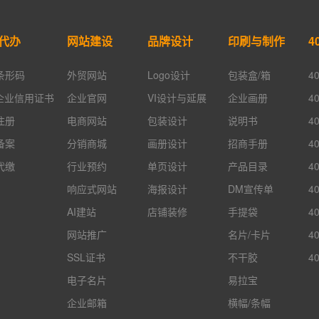
代办
网站建设
品牌设计
印刷与制作
4
条形码
外贸网站
Logo设计
包装盒/箱
4
A企业信用证书
企业官网
VI设计与延展
企业画册
4
注册
电商网站
包装设计
说明书
4
备案
分销商城
画册设计
招商手册
4
代缴
行业预约
单页设计
产品目录
4
响应式网站
海报设计
DM宣传单
4
AI建站
店铺装修
手提袋
4
网站推广
名片/卡片
4
SSL证书
不干胶
4
电子名片
易拉宝
企业邮箱
横幅/条幅