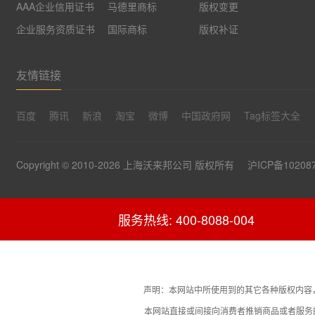
AAA企业信用证书
马德里商标
版权变更
企业服务资质证书
国际商标
版权补证
友情链接
百度
腾讯
新浪
淘宝
微博
中国政府网
Tag标签大全
Copyright © 2010-2026 上海沃来邦公司 版权所有
沪ICP备1020
服务热线: 400-8088-004
声明：本网站中所使用到的其它各种版权内容
本网站直接或间接向消费者推销商品或者服务的商